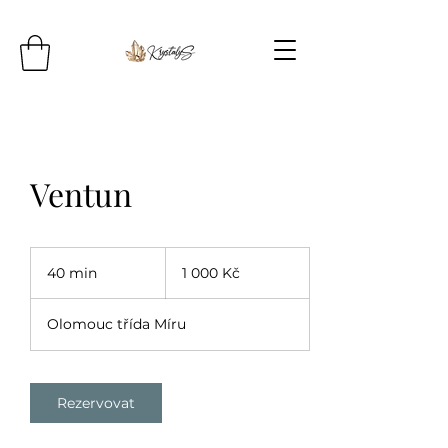
Ventun
1 000
českých
40 min
4
1 000 Kč
korun
0
m
Olomouc třída Míru
i
n
Rezervovat