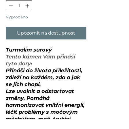
Vyprodáno
Upozornit na dostupnost
Turmalím surový
Tento kámen Vám přináší
tyto dary:
Přináší do života příležitosti,
záleží na každém, zda a jak
se jich chopí.
Lze uvolnit a odstartovat
změny. Pomáhá
harmonizovat vnitřní energii,
léčit problémy s močovým
měchýřem, moč. trubicí,
moč. a ledvinovými kameny.