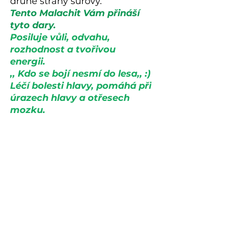
druhé strany surový.
Tento Malachit Vám přináší
tyto dary.
Posiluje vůli, odvahu,
rozhodnost a tvořivou
energii.
,, Kdo se bojí nesmí do lesa,, :)
Léčí bolesti hlavy, pomáhá při
úrazech hlavy a otřesech
mozku.
Uzdravuje dávná zranění z
minulosti.
Podporuje sexuální energii.
Tento kámen má v sobě
ohňivou energii, kterou ve vás
rád zažehne.
Váha 212 g, rozměr 95mm x
59mm.