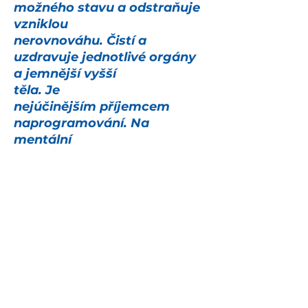
možného stavu a odstraňuje
vzniklou
nerovnováhu.
Čistí a
uzdravuje jednotlivé orgány
a jemnější vyšší
těla.
Je
nejúčinějším
příjemcem
naprogramování. Na
mentální
úrovni
napomáhá
soustředění a
uvolňuje dosud
uzamčenou paměť.
Je nejdokonalejší léčivý
kámen a lze
jej užít
univerzálně v
případě jakéhokoli problému.
Váha 444g, rozměr 115 mm x
80 mm