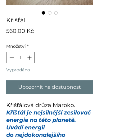
Křišťál
Cena
560,00 Kč
Množství
*
Vyprodáno
Upozornit na dostupnost
Křišťálová drůza Maroko.
Křišťál je nejsilnější zesilovač
energie na této planetě.
Uvádí energii
do
nejdokonalejšího