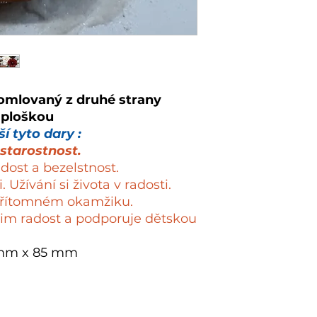
romlovaný z druhé strany
 ploškou
í tyto dary :
starostnost.
adost a bezelstnost.
 Užívání si života v radosti.
 přítomném okamžiku.
 jim radost a podporuje dětskou
 mm x 85 mm