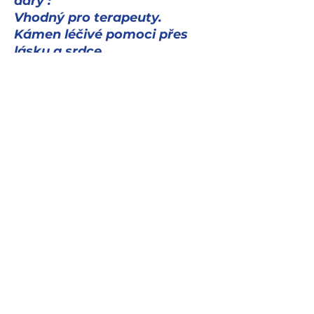
dary :
Vhodný pro terapeuty.
Kámen léčivé pomoci přes
lásku a srdce .
Podporuje lásku k dětem.
Léčí vztahy mezi rodiči a
dětmi.
Kámen usmíření a pomoci.
Váha 144g, rozměr 70mm x
44mm
zuzana@repozice.cz
+420 704 011 819
Tř. Míru 105, Olomouc