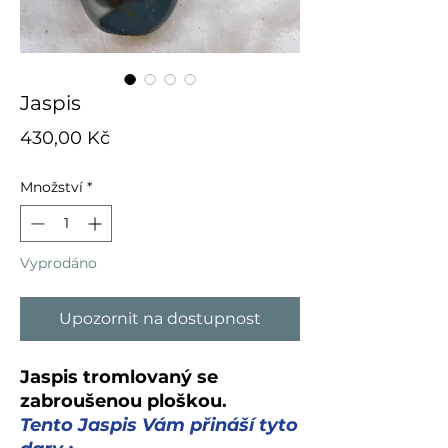
Jaspis
Cena
430,00 Kč
Množství
*
Vyprodáno
Upozornit na dostupnost
Jaspis tromlovaný se
zabroušenou ploškou.
Tento Jaspis Vám přináší tyto